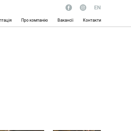
EN
птацiя
Про компанiю
Вакансії
Контакти