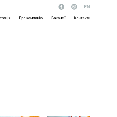
EN
птацiя
Про компанiю
Вакансії
Контакти